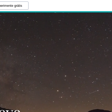
erimente grátis
eve