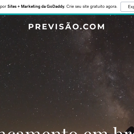
 por
Sites + Marketing da GoDaddy.
Crie seu site gratuito agora.
Exp
PREVISÃO.COM
Lançamento em br